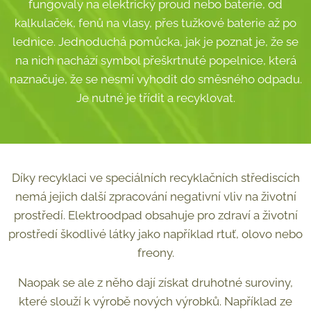
fungovaly na elektrický proud nebo baterie, od
kalkulaček, fenů na vlasy, přes tužkové baterie až po
lednice. Jednoduchá pomůcka, jak je poznat je, že se
na nich nachází symbol přeškrtnuté popelnice, která
naznačuje, že se nesmí vyhodit do směsného odpadu.
Je nutné je třídit a recyklovat.
Díky recyklaci ve speciálních recyklačních střediscích
nemá jejich další zpracování negativní vliv na životní
prostředí. Elektroodpad obsahuje pro zdraví a životní
prostředí škodlivé látky jako například rtuť, olovo nebo
freony.
Naopak se ale z něho dají získat druhotné suroviny,
které slouží k výrobě nových výrobků. Například ze