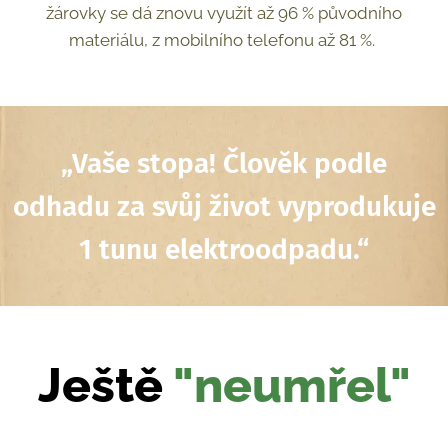
žárovky se dá znovu využít až 96 % původního
materiálu, z mobilního telefonu až 81 %.
„Vaše stopa! Člověk podle
odhadu za svůj život vyprodukuje
1 tunu elektroodpadu.“
Ještě
"neumřel"