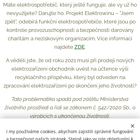
Máte elektrospotřebič, který ještě funguje, ale vy už ho
nevyužijete? Darujte ho. Projekt Elektrowinu – "Jsem
zpět", odebírá funkční elektrospotřebiče, které jsou po
kontrole provozuschopnosti a bezpečnosti darovány
charitám a neziskovým organizacím. Více informací
najdete
ZDE
.
A věděli jste, že od roku 2021 musí při prodeji nových
elektrozařízení obchodník uvést na účtence výši
recyklačního příspěvku, který byl odveden na
zpracování elektrozařízení po skončení jeho životnosti?
Tato problematika spadá pod záštitu Ministerstva
životního prostředí a řídí se zákonem č. 542/2020 Sb., o
výrobcích s
ukončenou životností.
I my používáme cookies, abychom zajistili správné fungování
a bezpečnost našich stránek. Stejně jako vy jste ohleduplní k