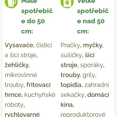
Malé
Velké
spotřebič
spotřebič
e do 50
e nad 50
cm:
cm:
Vysavače,
čistící
Pračky
, myčky,
a šicí stroje
,
sušičky
, šicí
žehličky,
stroje,
sporáky
,
mikrovlnné
trouby,
grily
,
trouby
, fritovací
topidla,
zahradní
hrnce,
kuchyňské
sekačky
, domácí
roboty
,
kina,
rychlovarné
reproduktorové