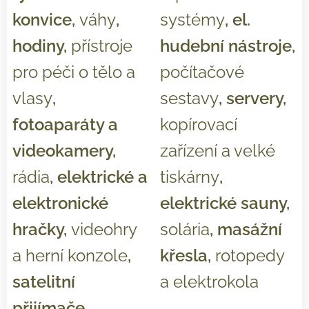
konvice,
váhy
,
systémy
, el.
hodiny,
přístroje
hudební nástroje,
pro péči o tělo a
počítačové
vlasy
,
sestavy
, servery,
fotoaparáty a
kopírovací
videokamery,
zařízení a velké
rádia
, elektrické a
tiskárny
,
elektronické
elektrické sauny,
hračky,
videohry
solária
, masážní
a herní konzole
,
křesla,
rotopedy
satelitní
a elektrokola
přijímače,