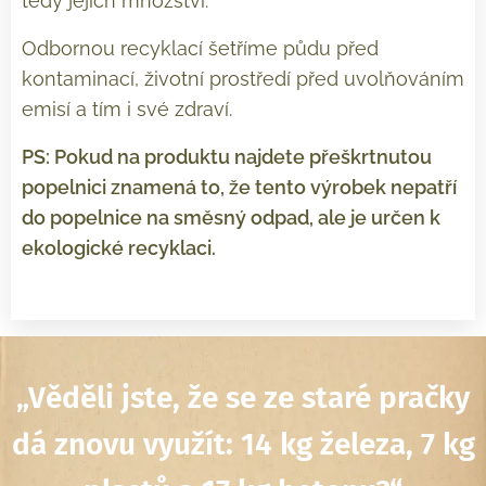
tedy jejich množství.
Odbornou recyklací šetříme půdu před
kontaminací, životní prostředí před uvolňováním
emisí a tím i své zdraví.
PS: Pokud na produktu najdete přeškrtnutou
popelnici znamená to, že tento výrobek nepatří
do popelnice na směsný odpad, ale je určen k
ekologické recyklaci.
„
Věděli jste, že se ze staré pračky
dá znovu využít: 14 kg železa, 7 kg