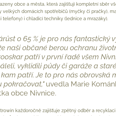
azeny obce a města, která zajišťují kompletní sběr v
dy velkých domácích spotřebičů (myčky či pračky), ma
 telefony) i chladicí techniky (lednice a mrazáky).
árůst o 65 % je pro nás fantastický 
že naši občané berou ochranu životn
rooskar patří v první řadě všem Nivn
eli, vyklidili půdy či garáže a star
 kam patří. Je to pro nás obrovská 
u pokračovat,"
uvedla Marie Komán
tka obce Nivnice.
trowin každoročně zajišťuje zpětný odběr a recyklaci 