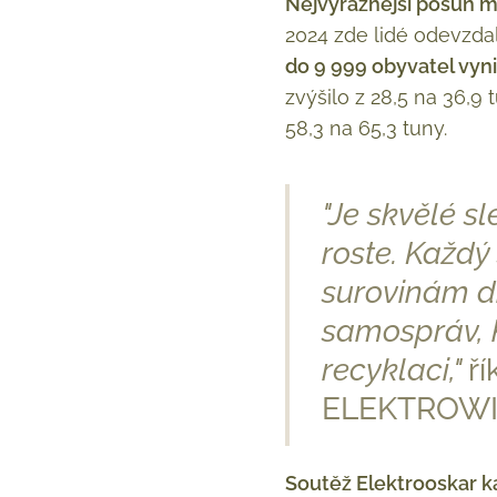
Nejvýraznější posun m
2024 zde lidé odevzdal
do 9 999 obyvatel vyn
zvýšilo z 28,5 na 36,9 
58,3 na 65,3 tuny.
"Je skvělé s
roste. Každý
surovinám dr
samospráv, 
recyklaci,"
ří
ELEKTROWIN
Soutěž Elektrooskar k