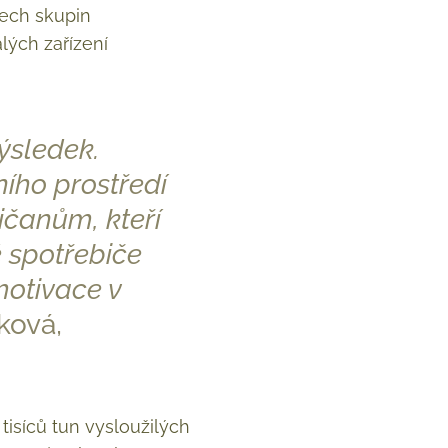
šech skupin
lých zařízení
výsledek.
ího prostředí
ičanům, kteří
é spotřebiče
motivace v
ková,
tisíců tun vysloužilých