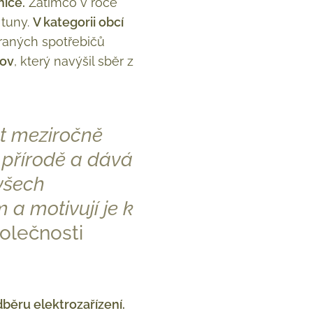
ice.
Zatímco v roce
 tuny.
V kategorii obcí
íraných spotřebičů
šov
, který navýšil sběr z
st meziročně
e přírodě a dává
všech
a motivují je k
polečnosti
běru elektrozařízení.