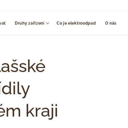
vat
Druhy zařízení
Co je elektroodpad
O nás
lašské
dily
ém kraji