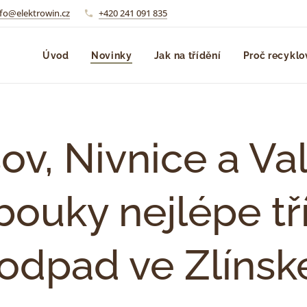
nfo@elektrowin.cz
+420 241 091 835
Úvod
Novinky
Jak na třídění
Proč recyklo
ov, Nivnice a Va
bouky nejlépe tří
odpad ve Zlínsk