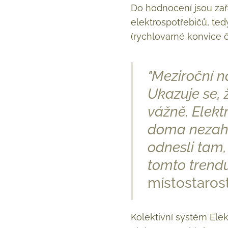
Do hodnocení jsou zař
elektrospotřebičů, te
(rychlovarné konvice či
"Meziroční n
Ukazuje se, 
vážně. Elekt
doma nezahál
odnesli tam,
tomto trend
místostaros
Kolektivní systém Elek