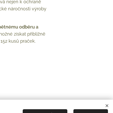
ívá nejen k ochraně
ické náročnosti výroby
 zpětnému odběru a
ožné získat přibližně
152 kusů praček.