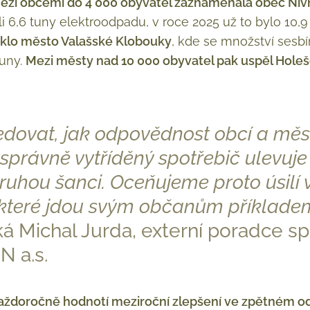
ezi obcemi do 4 000 obyvatel zaznamenala obec Nivn
i 6,6 tuny elektroodpadu, v roce 2025 už to bylo 10,9
iklo město Valašské Klobouky
, kde se množství sesb
tuny.
Mezi městy nad 10 000 obyvatel pak uspěl Hole
ledovat, jak odpovědnost obcí a mě
 správně vytříděný spotřebič ulevuj
uhou šanci. Oceňujeme proto úsilí 
které jdou svým občanům příkladem 
ká Michal Jurda, externí poradce s
 a.s.
aždoročně hodnotí meziroční zlepšení ve zpětném od