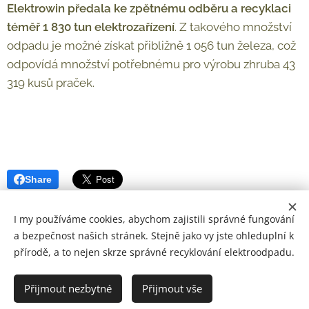
Elektrowin předala ke zpětnému odběru a recyklaci
téměř 1 830 tun elektrozařízení
. Z takového množství
odpadu je možné získat přibližně 1 056 tun železa, což
odpovídá množství potřebnému pro výrobu zhruba 43
319 kusů praček.
Share
I my používáme cookies, abychom zajistili správné fungování
a bezpečnost našich stránek. Stejně jako vy jste ohleduplní k
© 2026 Zaostřeno na elektro
přírodě, a to nejen skrze správné recyklování elektroodpadu.
Všechna práva vyhrazena.
Přijmout nezbytné
Přijmout vše
Cookies