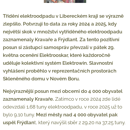
Třídění elektroodpadu v Libereckém kraji se výrazně
zlepšilo. Potvrzují to data za roky 2024 a 2025, kdy
největší skok v množství vytříděného elektroodpadu
zaznamenaly Kravaře a Frýdlant. Za tento pozitivní
posun si zástupci samospráv převzali v pátek 29.
května ocenění Elektrooskar, které každoročně
uděluje kolektivní systém Elektrowin. Slavnostní
vyhlášení proběhlo v reprezentačních prostorách
Skleněného domu v Novém Boru.
Nejvýraznější posun mezi obcemi do 4 000 obyvatel
zaznamenaly Kravaře.
Zatímco v roce 2024 zde lidé
odevzdali 1,68 tuny elektroodpadu, v roce 2025 už to
bylo 9,10 tuny.
Mezi městy nad 4 000 obyvatel pak
uspěl Frýdlan
t, který navýšil sběr z 29,20 na 37,25 tuny.