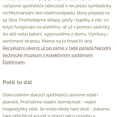
vyřazené spotřebiče odevzdat k recyklaci symbolicky
na Mezinárodní den elektroodpadu, který připadá na
14. října. Prohledejme sklepy, půdy i šuplíky a vše, co
kdysi fungovalo na elektřinu, ať už s pomocí zástrčky
do sítě nebo baterií, vyprovoďme z domu. Výmluvy i
sentiment stranou. Máme na to hned tři dny.
Recyklační víkend už po osmé v řadě pořádá Národní
technické muzeum s kolektivním systémem
Elektrowin.
Pošli to dál
Odevzdáním starých spotřebičů ulevíme sobě i
planetě. Pročistíme vlastní domácnost - nejen
hospodyňky vědí, že místa nikdy není dost - získáme
také příležitost koupit si domů něco nového a