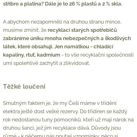
stříbro a platina? Dále je to 26 % plastů a 2 % skla.
A abychom nezapomněli na druhou stranu mince,
musíme zmínit, že
recyklací starých spotřebičů
zabráníme úniku mnoha nebezpečných a škodlivých
látek, které obsahují. Jen namátkou - chladící
kapaliny, rtuť, kadmium
- to vše recyklační společnosti
umí spolehlivě zachytit a zlikvidovat.
Těžké loučení
Smutným faktem je, že my Češi máme v třídění
elektra ještě dost velké rezervy. Do třídíren se každý
rok nedostanou tuny pomocníků, kteří už mají nárok na
druhou šanci, jež jim recyklace dává. Důvody jsou
různé - k něčemu nás poutají vzpomínky, něco si