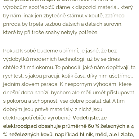
výrobcům spotřebičů dáme k dispozici materiál, který
by nám jinak jen zbytečně stárnul v koutě, zatímco
příroda by trpěla těžbou dalších a dalších surovin,
které by při troše snahy nebyly potřeba.
Pokud k sobě budeme upřímní, je jasné, že bez
výdobytků moderních technologií už by se dnes
chtělo žít málokomu. To pohodlí, jaké nám dopřávají, ta
rychlost, s jakou pracují, kolik času díky nim ušetříme…
jedním slovem paráda! K nesporným výhodám, které
dnešní doba nabízí, bychom ale měli umět přistupovat
s pokorou a schopností vše dobré posílat dál. A tím
dobrým jsou právě materiály, z nichž jsou
elektrospotřebiče vyrobené.
Věděli jste, že
elektroodpad obsahuje průměrně 60 % železných a 4
% neželezných kovů, například hliník, měď, ale i zlato,