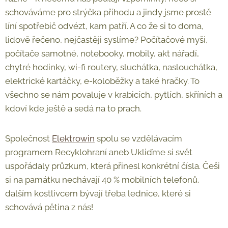
schováváme pro strýčka příhodu a jindy jsme prostě
líní spotřebič odvézt, kam patří. A co že si to doma,
lidově řečeno, nejčastěji syslíme? Počítačové myši,
počítače samotné, notebooky, mobily, akt nářadí,
chytré hodinky, wi-fi routery, sluchátka, naslouchátka,
elektrické kartáčky, e-koloběžky a také hračky. To
všechno se nám povaluje v krabicích, pytlích, skříních a
kdoví kde ještě a sedá na to prach.
Společnost
Elektrowin
spolu se vzdělávacím
programem Recyklohraní aneb Ukliďme si svět
uspořádaly průzkum, která přinesl konkrétní čísla. Češi
si na památku nechávají 40 % mobilních telefonů,
dalším kostlivcem bývají třeba lednice, které si
schovává pětina z nás!