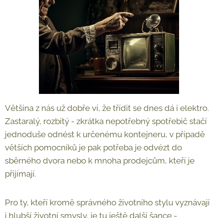
Většina z nás už dobře ví, že třídit se dnes dá i elektro.
Zastaralý, rozbitý - zkrátka nepotřebný spotřebič stačí
jednoduše odnést k určenému kontejneru, v případě
větších pomocníků je pak potřeba je odvézt do
sběrného dvora nebo k mnoha prodejcům, kteří je
přijímají.
Pro ty, kteří kromě správného životního stylu vyznávají
i hlubší životní smysly, je tu ještě další šance -