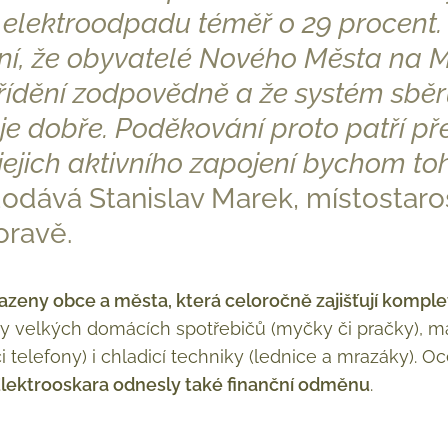
 elektroodpadu téměř o 29 procent.
ení, že obyvatelé Nového Města na 
 třídění zodpovědně a že systém sbě
e dobře. Poděkování proto patří př
jejich aktivního zapojení bychom to
odává Stanislav Marek, místostar
oravě.
azeny obce a města, která celoročně zajišťují komple
dy velkých domácích spotřebičů (myčky či pračky), ma
i telefony) i chladicí techniky (lednice a mrazáky).
Elektrooskara odnesly také finanční odměnu
.