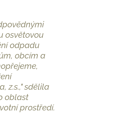
zodpovědnými
ou osvětovou
dění odpadu
ům, obcím a
opřejeme,
ení
z.s.," sdělila
o oblast
otní prostředí.