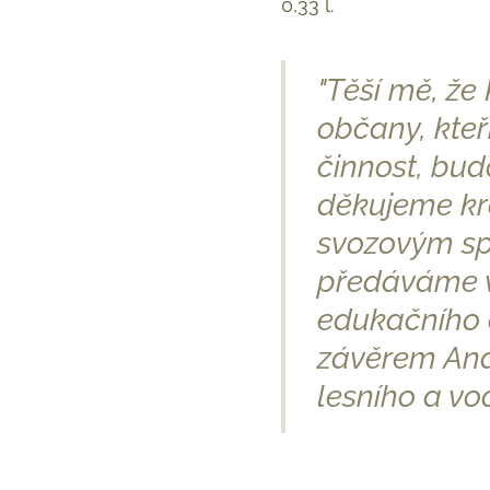
0,33 l.
"Těší mě, že
občany, kteř
činnost, bud
děkujeme kr
svozovým s
předáváme v
edukačního c
závěrem And
lesního a vo