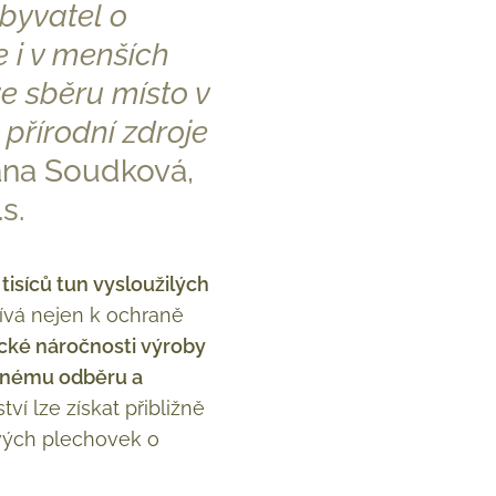
obyvatel o
 i v menších
ve sběru místo v
přírodní zdroje
ana Soudková,
s.
 tisíců tun vysloužilých
ívá nejen k ochraně
ické náročnosti výroby
ětnému odběru a
ví lze získat přibližně
ových plechovek o