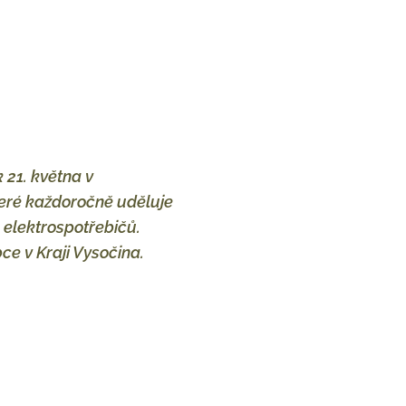
 21. května v
teré každoročně uděluje
h elektrospotřebičů.
e v Kraji Vysočina.