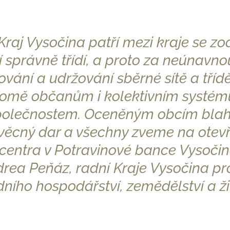
 Kraj Vysočina patří mezi kraje se 
í správně třídí, a proto za neúnavn
ování a udržování sběrné sítě a tří
omě občanům i kolektivním systém
polečnostem. Oceněným obcím blah
ěcný dar a všechny zveme na otevř
entra v Potravinové bance Vysočina, 
rea Peňáz, radní Kraje Vysočina pr
dního hospodářství, zemědělství a živ