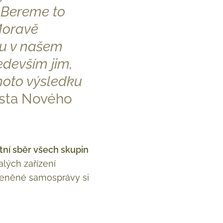
 Bereme to
Moravě
ru v našem
edevším jim,
hoto výsledku
osta Nového
tní sběr všech skupin
lých zařízení
 Oceněné samosprávy si