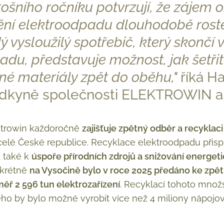
tošního ročníku potvrzují, že zájem 
ění elektroodpadu dlouhodobě roste
ý vysloužilý spotřebič, který skončí 
u, představuje možnost, jak šetřit 
né materiály zpět do oběhu,"
říká H
adkyně společnosti ELEKTROWIN a.
ektrowin každoročně
zajišťuje zpětný odběr a recyklaci
celé České republice. Recyklace elektroodpadu přisp
e také k
úspoře přírodních zdrojů a snižování energet
nkrétně
na Vysočině bylo v roce 2025 předáno ke zp
ěř 2 596 tun elektrozařízení
. Recyklací tohoto množst
erého by bylo možné vyrobit více než 4 miliony nápoj