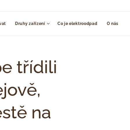
vat
Druhy zařízení
Co je elektroodpad
O nás
 třídili
jově,
stě na