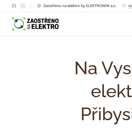
Zaostřeno na elektro by ELEKTROWIN a.s.
i
Na Vyso
elek
Přiby