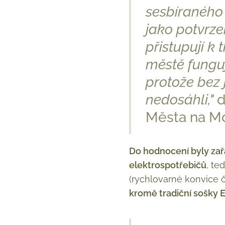
sesbíraného
jako potvrz
přistupují k
městě funguj
protože bez 
nedosáhli,"
d
Města na M
Do hodnocení byly zař
elektrospotřebičů
, te
(rychlovarné konvice č
kromě tradiční sošky 