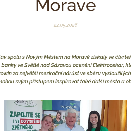
Moravě
22.05.2026
lav spolu s Novým Městem na Moravě získaly ve čtvrtek
 banky ve Světlé nad Sázavou ocenění Elektrooskar, k
rowin za největší meziroční nárůst ve sběru vysloužilýc
ou svým přístupem inspirovat také další města a obc