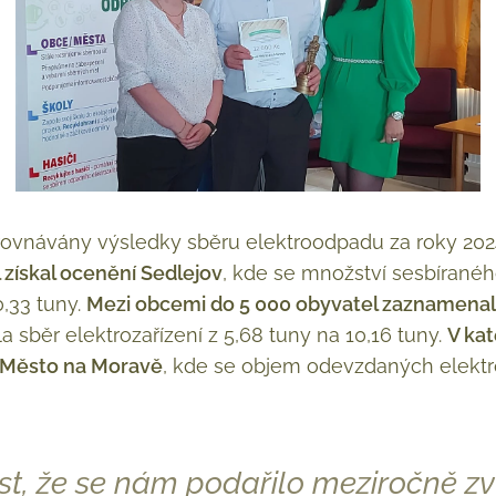
rovnávány výsledky sběru elektroodpadu za roky 2024
 získal ocenění Sedlejov
, kde se množství sesbírané
0,33 tuny.
Mezi obcemi do 5 000 obyvatel zaznamenala
la sběr elektrozařízení z 5,68 tuny na 10,16 tuny.
V kat
 Město na Moravě
, kde se objem odevzdaných elektro
t, že se nám podařilo meziročně zv