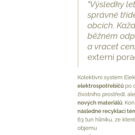
"Výsledky le
správné tříd
obcích. Každ
běžném odpad
a vracet cen
externí por
Kolektivní systém El
elektrospotřebičů
po 
životního prostředí, al
nových materiálů
. Ko
následné recyklaci tém
63 tun hliníku, ze kt
objemu