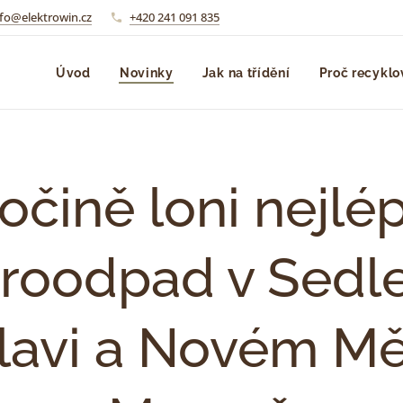
nfo@elektrowin.cz
+420 241 091 835
Úvod
Novinky
Jak na třídění
Proč recyklo
čině loni nejlépe
troodpad v Sedle
slavi a Novém Mě